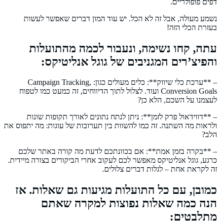
דפים פופולריים.
נשמע מעולה, אבל זה לא הכל. יש עוד המון דברים שאפשר לעשות
בעזרת הכלי הזה!
עתה, קחו נשימה, ונעבור לכמה מהתועלות
והפיצ’רים המגניבים של גוגל אנליטיקס:
– **ערכת כלי שיווק**: כלים מעולים כגון: Campaign Tracking,
Conversion Goals ועוד. לצלול לתוך הדיווחים, זה כמעט כמו לטפוח
לעצמנו על השכם, הלא כן?
– **דווידאול פרק לזמן**: ניתן לנתח נתונים לאורך תקופות שונות
ולראות מה השתנה. זה כמו להשוות בין תערובות של עוגות: מה יתפוס את
הלב?
– **בקרה בזמן אמת**: אם בכוונתכם לדעת מה קורה באתר שלכם
כרגע, גוגל אנליטיקס מאפשר לכם לעקוב אחרי הביקורים בצורה מיידית.
זה לקראת אחת – לגלות דברים צלולים.
כמובן, עם כל התועלות מגיעות גם שאלות. אז
הנה כמה שאלות נפוצות למקרה שאתם
מתלבטים: