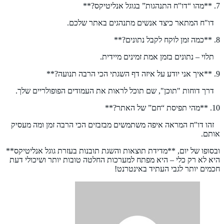
7. **מהו “דו"ח התנהגות” בגוגל אנליטיקס?**
דו"ח המתאר כיצד אנשים מתנהגים באתר שלכם.
8. **כמה זמן לוקח לקבל נתונים?**
תלוי – נתונים בזמן אמת זמינים מיידית.
9. **איך אני יודע על איזה דף השגתי הכי הרבה תנועה?**
דרך דוחות "תוכן", שם תוכל לראות את העמודים הפופולריים שלך.
10. **מהי תפיסת “חם” של האתר?**
זהו דו"ח המראה איפה משתמשים מבזבזים הכי הרבה זמן ומה מעסיק
אותם.
ובסופו של יום, **מדידת תוצאות והשגת תובנות בעזרת גוגל אנליטיקס**
היא לא רק כלי – היא מפתח למערכות החלטה טובות יותר ושיכולי דעת
חכמים יותר לגבי העתיד באינטרנט!