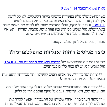
מאת joel
אוקטובר 14, 2024
0
כשהמחשב שלנו מלא בעשרות כרטיסי ביקור דיגיטליים, לא קל לדעת
איך לבחון את ההצלחה שלנו באינטרנט. כאן בדיוק נכנסים לתמונה
TWICE
וגוגל אנליטיקס, הכלי המדהים שנותן לנו לדעת מה באמת קורה
באתר שלנו. גוגל אנליטיקס הוא כמו עוזר אישי, מסביר, ומדויק – השואף
לשלוח לנו תובנות חכמות על הביצועים הדיגיטליים שלנו.
עכשיו, בואו נצלול לתוך עולמו הקסום!
כיצד מגייסים דוחות ואנליזות מהפלטפורמה?
כדי למקסם את הפוטנציאל של
פרסום ברשתות חברתיות עם TWICE
גוגל אנליטיקס, יש לנו כמה כללים פעלתניים:
– **יצירת יעד ברור**: מה אנחנו רוצים להשיג? יותר מכירות? התעניינות
במאמרים? הכל מתחיל במטרה!
– **מודדים את התעבורה**: ההבנה של מי בא לבקר באתר שלנו ומה
הוא עושה שם, היא קריטית. גוגל אנליטיקס עוקב אחרי כל קליק.
– **ניתוח הערכים**: אחרי שלמדנו על התעבורה, אפשר לסדר את
הנתונים לדו"ח מפורט – לחקור את התנהגות המשתמשים ואפילו לזהות