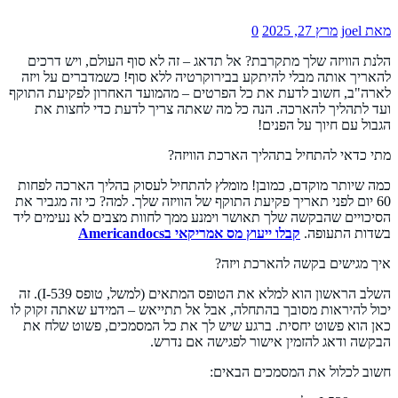
מאת joel
מרץ 27, 2025
0
הלנת הוויזה שלך מתקרבת? אל תדאג – זה לא סוף העולם, ויש דרכים
להאריך אותה מבלי להיתקע בבירוקרטיה ללא סוף! כשמדברים על ויזה
לארה"ב, חשוב לדעת את כל הפרטים – מהמועד האחרון לפקיעת התוקף
ועד לתהליך להארכה. הנה כל מה שאתה צריך לדעת כדי לחצות את
הגבול עם חיוך על הפנים!
מתי כדאי להתחיל בתהליך הארכת הוויזה?
כמה שיותר מוקדם, כמובן! מומלץ להתחיל לעסוק בהליך הארכה לפחות
60 יום לפני תאריך פקיעת התוקף של הוויזה שלך. למה? כי זה מגביר את
הסיכויים שהבקשה שלך תאושר וימנע ממך לחוות מצבים לא נעימים ליד
בשדות התעופה.
קבלו ייעוץ מס אמריקאי בAmericandocs
איך מגישים בקשה להארכת ויזה?
השלב הראשון הוא למלא את הטופס המתאים (למשל, טופס I-539). זה
יכול להיראות מסובך בהתחלה, אבל אל תתייאש – המידע שאתה זקוק לו
כאן הוא פשוט יחסית. ברגע שיש לך את כל המסמכים, פשוט שלח את
הבקשה ודאג להזמין אישור לפגישה אם נדרש.
חשוב לכלול את המסמכים הבאים: