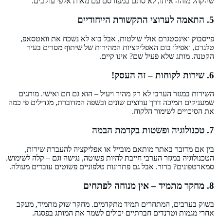
שהקהל מזהה איתו, לא סתם במפורסם עם מאות אלפי עוקבים.
5. התאמה לערוצי התקשורת הייחודיים
פייסבוק ואינסטגרם אולי שולטות, אבל בוא לא נשכח את וואטסאפ,
טלגרם, ואפילו בום האפליקציות המהירות של שיתוף מסרים בעיר
הקטנה. מותג שלא פעיל שם? אינו קיים.
6. שירות לקוחות – זה העסק!
השירות במגזר הערבי לא רק מהיר ויעיל – הוא גם חם ואישי. מותגים
שמעניקים תמיכה דרך ערוצים שונים ובשפה המדוברת, מגדילים פי כמה
את הסיכויים לשימור הלקוח.
7. טכנולוגיה ופשטות בקדמת הבמה
בין אם מדובר באתר מותאם מובייל או אפליקציה להעברת שירות,
הטכנולוגיה במגזר הערבי חייבת להיות פשוטה, נגישה וגם – קלה לשימוש.
סמארטפונים? ברור. אבל גם פתרונות טלפוניים פשוטים עובדים מעולה.
8. מחקר מתמיד – אין מנוחה לפתחים
בשוק בערבים, המתחרים תמיד מתקדמים. מחקר שוק מתמיד, מעקב
אחרי מגמות וטרנדים חברתיים יכולים לשמר את המותג בפסגה.