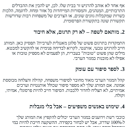
אף אחד לא אוהב להרגיש זר בבית שלו. לכן, יש להבין את ההבדלים
התרבותיים, המנהגים, והמסורות המייחדות כל אזור ומחוז. לדוגמה, הלכות
כשרות שמקבלות גוונים שונים, או הצרכים של משפחות רבות שדורשות
תקשורת שונה בתקשורת הפרסומית.
2. מותאם לשפה – לא רק תרגום, אלא חיבור
התמקדות בתרגום פשוט של סלוגן מאנגלית לערבית? תפסיק כאן. המותג
חייב להרגיש טבעי, אותנטי, לקרוא לבדיחה פנימית או להקשיב למבטא.
מילים שהן פשוט “טובות” בעברית, הן לפעמים לא מספיק טובות או
אפילו לא מובנות במגזר הערבי.
3. לספר סיפור עם עומק
קהל המגזר הערבי מאוד מחובר לסיפורי משפחה, קהילה והצלחה מבוססת
אמונה. אם המותג שלך לא מספר סיפור שכולל אותנטיות וערכים
אמיתיים, לא תצליח לחדור ללבבות. הסיפור חייב להיות פרסונלי, אמיתי,
וקולח.
4. שימוש באנשים משפיעים – אבל בלי מגבלות
כוכבי רשת וידוענים במגזר הערבי יכולים להקפיץ את המותג שלך
ל-100% שדרוג, אבל יש לבחור בקפידה. ההשקעה חייבת להיות במי