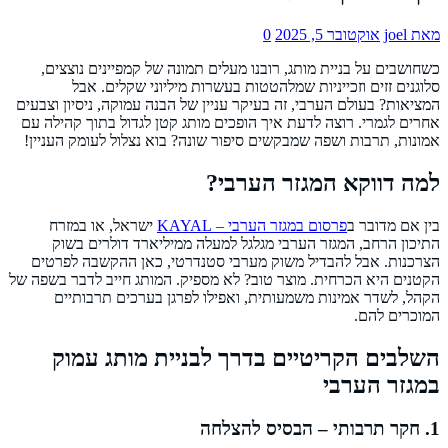
מאת joel
אוקטובר 5, 2025
0
כשחושבים על בניית מותג, רובנו מעלים תמונה של קמפיינים נוצצים,
סלוגנים זזים וזכייניות שמלהטטות בעשרות מיליוני שקלים. אבל
המציאות? בעולם הערבי, זה בעיקר עניין של הבנה עמוקה, ניסיון וצבעים
אחרים לגמרי. רוצה לדעת איך הופכים מותג קטן לגדול בתוך קהילה עם
אמונות, תרבות ושפה שמבקשים סיפור שונה? בוא נצלול לעומק העניין!
למה דווקא המגזר הערבי?
בין אם מדובר ב
פרסום במגזר הערבי – KAYAL
ישראל, או במזרח
התיכון הרחב, המגזר הערבי מגלגל למעלה ממיליארד דולרים בשוק
הצרכנות. אבל להבדיל משוק מערבי סטנדרטי, כאן ההקשבה לפרטים
הקטנים היא הכרחית. מוצר טוב? לא מספיק. המותג חייב לדבר בשפה של
הקהל, לשדר אמינות משמעותית, ואפילו לפרגן בערכים תרבותיים
המוכרים להם.
השלבים הקריטיים בדרך לבניית מותג עמוק
במגזר הערבי
1. חקר תרבותי – הבסיס להצלחה