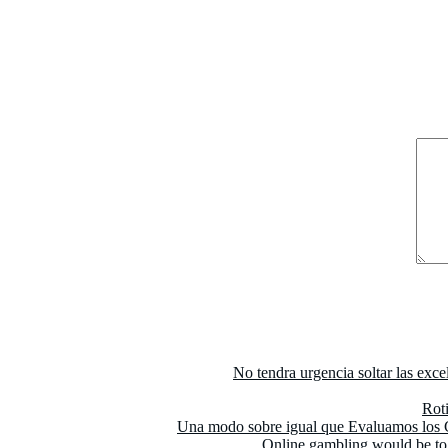
No tendra urgencia soltar las exc
Roti
Una modo sobre igual que Evaluamos los C
Online gambling would be to