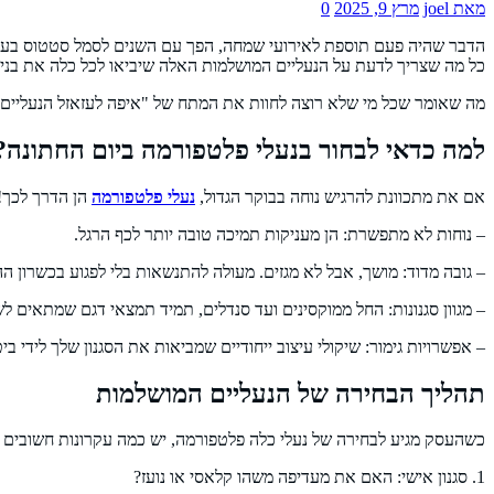
מאת joel
מרץ 9, 2025
0
הדבר שהיה פעם תוספת לאירועי שמחה, הפך עם השנים לסמל סטטוס בעידן 
כל מה שצריך לדעת על הנעליים המושלמות האלה שיביאו לכל כלה את בניצ
מה שאומר שכל מי שלא רוצה לחוות את המתח של "איפה לעזאזל הנעליים שלי
למה כדאי לבחור בנעלי פלטפורמה ביום החתונה?
אם את מתכוונת להרגיש נוחה בבוקר הגדול,
נעלי פלטפורמה
הן הדרך לכך! 
– נוחות לא מתפשרת: הן מעניקות תמיכה טובה יותר לכף הרגל.
– גובה מדוד: מושך, אבל לא מגזים. מעולה להתנשאות בלי לפגוע בכשרון הה
– מגוון סגנונות: החל ממוקסינים ועד סנדלים, תמיד תמצאי דגם שמתאים ל
– אפשרויות גימור: שיקולי עיצוב ייחודיים שמביאות את הסגנון שלך לידי ביט
תהליך הבחירה של הנעליים המושלמות
כשהעסק מגיע לבחירה של נעלי כלה פלטפורמה, יש כמה עקרונות חשובים
1. סגנון אישי: האם את מעדיפה משהו קלאסי או נועז?