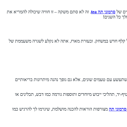
ים של
סרמוני תה tea
. זה לא סתם משקה – זו חוויה שיכולה להמריא את
לך כל השנים!
ם כל קלף חדש במשחק. ובעזרת מארז, אתה לא נקלע לשגרה משעממת של
משתעשע עם טעמים שונים, אלא גם גופך נהנה מיתרונות בריאותיים
ף-יד, תהליכי ייבוש מיוחדים ותוספות גורמה כמו דבש, תבלינים או
סרמוני תה
מצורפות הוראות להכנה מושלמת, שיגרמו לך להרגיש כמו