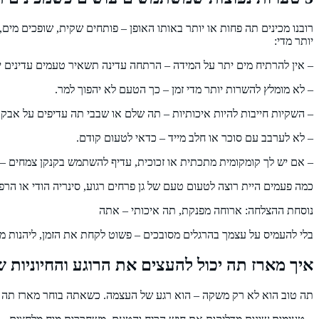
רובנו מכינים תה פחות או יותר באותו האופן – פותחים שקית, שופכים מ
יותר מדי:
– אין להרתיח מים יתר על המידה – הרתחה עדינה תשאיר טעמים עדינים י
– לא מומלץ להשרות יותר מדי זמן – כך הטעם לא יהפוך למר.
– השקיות חייבות להיות איכותיות – תה שלם או שבבי תה עדיפים על אבקה
– לא לערבב עם סוכר או חלב מייד – כדאי לטעום קודם.
– אם יש לך קומקומית מתכתית או זכוכית, עדיף להשתמש בקנקן צמחים 
כמה פעמים היית רוצה לטעום טעם של גן פרחים רגוע, סינריה הודי או הר
נוסחת ההצלחה: ארוחה מפנקת, תה איכותי – אתה
בלי להעמיס על עצמך בהרגלים מסובכים – פשוט לקחת את הזמן, ליהנות מ
איך מארז תה יכול להעצים את הרוגע והחיוניות 
תה טוב הוא לא רק משקה – הוא רגע של העצמה. כשאתה בוחר מארז תה י