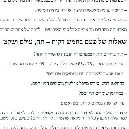
– טעימות שונות מדליקות את חוש הריח והטעם, משחררות מוח מלחצים.
– ארומה נעימה מאפשרת ליצור אווירה ביתית חמימה.
– השהייה מלמדת אותך סבלנות, הסיבולת של ההשרייה היא המתנה הפשוטה
מארזי תה מיוחדים מתאימים לכל סוגי האירועים – לקפה של אחר הצהריים, ל
שאלות של פעם בחמש דקות – תה, עולם ושקט
– איך בוחרים את הטמפרטורה הנכונה להשריית התה?
הכי מומלץ הוא בין 75 ל-85 מעלות לתה ירוק, ו 95 מעלות לתה שחור.
– האם אפשר לשלב תה עם ממתיקים טבעיים?
בהחלט! דבש, סירופ מייפל או לימון מוסיפים המון קסם.
– כמה זמן שומרים תה יבש?
עד חצי שנה במקום קריר, יבש ואטום.
לסיכום, עולם התה לא צריך להיות נחלת המקצוענים בלבד. למארזי התה ה
למה שלא תתפנק על חוויה מלאה שתשדרג לך את היום? טעים, כיף, ומטען 
הכנס את המארז הבא שלך ליד, ותתחיל לגלות עולם חדש – תה לא סתם כ