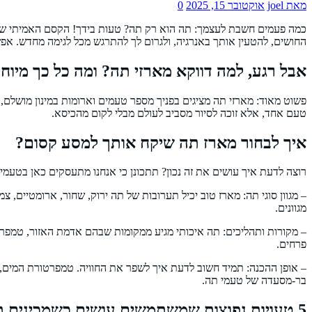
מאת joel
אוקטובר 15, 2025
0
כמה פעמים חשבת לעצמך: תה הוא רק תה? טעות בידך! הקסם האמיתי של 
החושים, להטעין אותך באנרגיה, ולגרום לך להתרגש מכל לגימה מחדש. א
אבל רגע, למה דווקא מארזי תה? ומה כל כך מיוח
פשוט מאוד: מארזי תה מציגים בפניך מספר טעמים וארומות במינון מושלם
טעם אחד, אלא זוכה לסיור מסביב לעולם מבלי לקום מהכיסא.
איך לבחור מארז תה שיקח אותך למסע קסום?
רוצה לדעת איך עושים את זה נכון? תתכונן כי אנחנו מתעסקים כאן בטעמ
– מגוון סוגי תה: מארז טוב יכיל תערובות של תה ירוק, שחור, ארומטיים
מגוונים.
– מקורות ותהליכים: תה איכותי מגיע ממקומות שבהם אדמת האזור, טמפרטורה
פרחים.
– אופן ההכנה: תמיד חשוב לדעת איך לשפר את החוויה. טמפרטורת המים, ז
בר-מסעדה של טעמי תה.
5 טעויות נפוצות שמשתמשים עושים כשמכינים תה – וכיצד להימנע מהן