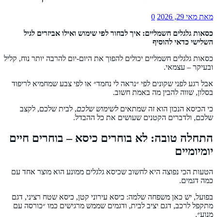
מאת
מאי 29, 2026
0
כסאות גלגלים חשמליים: איך לבחור לפי שימוש ואילו אביזרים לגיל
השלישי כדאי להוסיף
כסאות גלגלים חשמליים יכולים להפוך את היום-יום להרבה יותר נוח, קליל
ובעיקר – עצמאי.
אבל רגע לפני שקונים לפי ״נראה לי נחמד״ או לפי צבע שמחמיא לריפוד
בסלון, שווה להבין מה באמת חשוב.
כי הכיסא הנכון הוא זה שמתאים
לשימוש שלכם
, לבית שלכם, לקצב
שלכם, ולדברים הקטנים שעושים את כל ההבדל.
התחלה טובה: לא בוחרים כיסא – בוחרים חיים
יומיומיים
הטעות הכי נפוצה היא לחשוב שכיסא גלגלים ממונע הוא מוצר אחד עם
כמה דגמים.
בפועל, יש כאן משפחה שלמה: כיסא עירוני קטן, כיסא שטח רציני, דגם
מתקפל לרכב, דגם יציב לבית, ודגמים שממש מרגישים כמו ״כורסה עם
מנוע״.