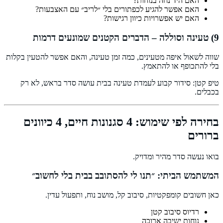
האם היד נחה בנוחות?
האם אפשר להגיע לכפתורים בלי ״לריב״ עם האצבעות?
האם יש אפשרויות כיוון רגישות?
9) טעינה וסוללה – הדברים הקטנים שמונעים דרמות
שווה לשאול איפה מטעינים, כמה זמן טעינה, והאם אפשר להטעין בקלות
בלי להתכופף או להתאמץ.
טיפ קטן: סידור קבוע לעמדת טעינה בבית עושה סדר בראש, לא רק
בכבלים.
בחירה לפי שימוש: 4 סגנונות חיים, 4 כיוונים
ברורים
בואו נעשה סדר מהיר ומדויק.
המשתמש הביתי: ״תנו לי להסתובב בבית בלי לחשוב״
כאן חשובים קומפקטיות, סיבוב קל, מושב נוח, ותפעול עדין.
רדיוס סיבוב קטן
נוחות ישיבה ארוכה