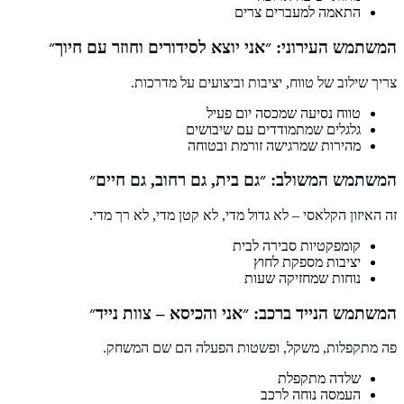
התאמה למעברים צרים
המשתמש העירוני: ״אני יוצא לסידורים וחוזר עם חיוך״
צריך שילוב של טווח, יציבות וביצועים על מדרכות.
טווח נסיעה שמכסה יום פעיל
גלגלים שמתמודדים עם שיבושים
מהירות שמרגישה זורמת ובטוחה
המשתמש המשולב: ״גם בית, גם רחוב, גם חיים״
זה האיזון הקלאסי – לא גדול מדי, לא קטן מדי, לא רך מדי.
קומפקטיות סבירה לבית
יציבות מספקת לחוץ
נוחות שמחזיקה שעות
המשתמש הנייד ברכב: ״אני והכיסא – צוות נייד״
פה מתקפלות, משקל, ופשטות הפעלה הם שם המשחק.
שלדה מתקפלת
העמסה נוחה לרכב