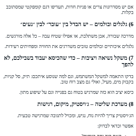
אם יש מסדרונות צרים או פניות חדות, תעדיפו דגם קומפקטי שמסתובב
בקלות.
6) גלגלים ובולמים – יש הבדל בין ״עובר״ לבין ״נעים״
מדרכה שבורה, אבן משתלבת, או אפילו שטיח עבה – כל אלה מורגשים.
גלגלים איכותיים ובולמים טובים משדרגים את החוויה ומפחיתים רעידות.
7) משקל נשיאה ויציבות – כדי שהכיסא יעבוד בשבילכם, לא
להפך
בדקו התאמה למשקל המשתמש, וגם למה שנוסע איתכם: תיק, סל קניות,
בקבוק מים, מעיל, ואולי גם מצב רוח טוב.
כיסא יציב הוא כזה שמרגיש בטוח גם בפנייה וגם על שיפוע מתון.
8) מערכת שליטה – ג׳ויסטיק, מיקום, רגישות
הג׳ויסטיק צריך להיות נוח, נגיש, ומכויל לתגובה שמרגישה טבעית.
אפשר וכדאי לבדוק: