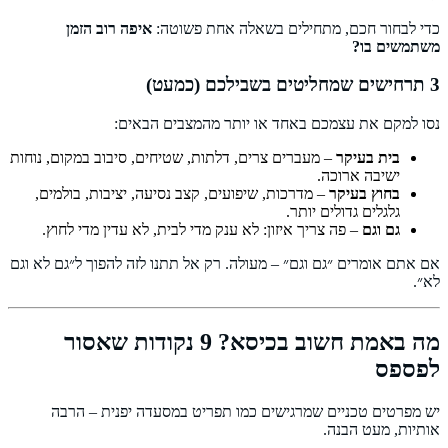
כדי לבחור חכם, מתחילים בשאלה אחת פשוטה:
איפה רוב הזמן
משתמשים בו?
3 תרחישים שמחליטים בשבילכם (כמעט)
נסו למקם את עצמכם באחד או יותר מהמצבים הבאים:
בית בעיקר
– מעברים צרים, דלתות, שטיחים, סיבוב במקום, נוחות
ישיבה ארוכה.
בחוץ בעיקר
– מדרכות, שיפועים, קצב נסיעה, יציבות, בולמים,
גלגלים גדולים יותר.
גם וגם
– פה צריך איזון: לא ענק מדי לבית, לא עדין מדי לחוץ.
אם אתם אומרים ״גם וגם״ – מעולה. רק אל תתנו לזה להפוך ל״גם לא וגם
לא״.
מה באמת חשוב בכיסא? 9 נקודות שאסור
לפספס
יש מפרטים טכניים שמרגישים כמו תפריט במסעדה יפנית – הרבה
אותיות, מעט הבנה.