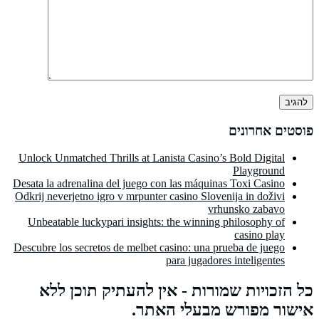
פוסטים אחרונים
Unlock Unmatched Thrills at Lanista Casino’s Bold Digital
Playground
Desata la adrenalina del juego con las máquinas Toxi Casino
Odkrij neverjetno igro v mrpunter casino Slovenija in doživi
vrhunsko zabavo
Unbeatable luckypari insights: the winning philosophy of
casino play
Descubre los secretos de melbet casino: una prueba de juego
para jugadores inteligentes
כל הזכויות שמורות - אין להעתיק תוכן ללא
אישור מפורש מבעלי האתר.