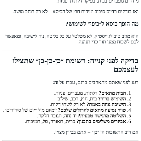
מודדים מעברים בבית, בעיקר דלתות ופניות.
ואז בודקים רדיוס סיבוב ומידות חוץ של הכיסא – לא רק רוחב מושב.
מה הופך כיסא ל״כיפי״ לשימוש?
הוא מגיב טוב לג׳ויסטיק, לא מטלטל על כל בליטה, נוח לישיבה, ומאפשר
לכם לשכוח ממנו תוך כדי תנועה.
בדיקה לפני קנייה: רשימת ״כן-כן-כן״ שתצילו
לעצמכם
רגע לפני שאתם מתאהבים בדגם, עברו על זה:
הבית מתאים?
דלתות, מעברים, פניות.
השימוש ברור?
בית, חוץ, רכב, שילוב.
הישיבה נוחה באמת?
לא רק לשתי דקות.
טווח נסיעה מתאים להרגלים שלכם?
יומיום מול ״יום של סידורים״.
השליטה מרגישה טבעית?
יד נחה, תגובה חלקה.
אביזרים משלימים בתכנון?
כרית, תאורה, סל, תמיכות.
אם רוב התשובות הן ״כן״ – אתם בכיוון מצוין.