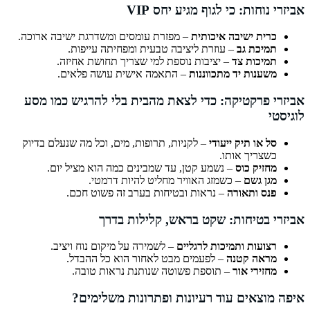
אביזרי נוחות: כי לגוף מגיע יחס VIP
כרית ישיבה איכותית
– מפזרת עומסים ומשדרגת ישיבה ארוכה.
תמיכת גב
– עוזרת ליציבה טבעית ומפחיתה עייפות.
תמיכות צד
– יציבות נוספת למי שצריך תחושת אחיזה.
משענות יד מתכווננות
– התאמה אישית עושה פלאים.
אביזרי פרקטיקה: כדי לצאת מהבית בלי להרגיש כמו מסע
לוגיסטי
סל או תיק ייעודי
– לקניות, תרופות, מים, וכל מה שנעלם בדיוק
כשצריך אותו.
מחזיק כוס
– נשמע קטן, עד שמבינים כמה הוא מציל יום.
מגן גשם
– כשמזג האוויר מחליט להיות דרמטי.
פנס ותאורה
– נראות ובטיחות בערב זה פשוט חכם.
אביזרי בטיחות: שקט בראש, קלילות בדרך
רצועות ותמיכות לרגליים
– לשמירה על מיקום נוח ויציב.
מראה קטנה
– לפעמים מבט לאחור הוא כל ההבדל.
מחזירי אור
– תוספת פשוטה שנותנת נראות טובה.
איפה מוצאים עוד רעיונות ופתרונות משלימים?