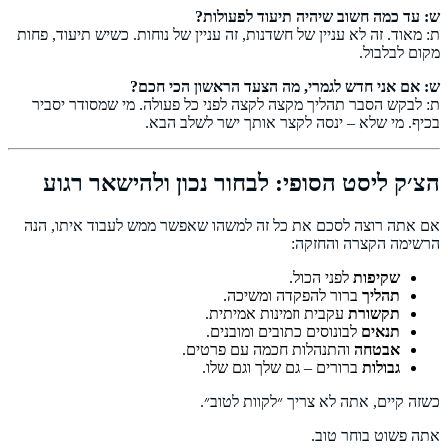
ש: עד כמה חשוב שיהיה תיעוד לפעולות?
ת: מאוד. זה לא עניין של חשדנות, זה עניין של נוחות. כשיש תיעוד, פחות
מקום לבלבול.
ש: אם אני חדש לגמרי, מה הצעד הראשון הכי חכם?
ת: לבקש הסבר תהליך מקצה לקצה לפני כל פעולה. מי שמסודר יסביר
בכיף. מי שלא – ינסה לקצר אותך ישר לשלב הבא.
הצ׳ק ליסט הסופי: לבחור נכון ולהישאר רגוע
אם אתה רוצה לסכם את כל זה למשהו שאפשר ממש לעבוד איתו, הנה
הרשימה הקצרה והחזקה:
שקיפות
לפני הכול.
תהליך
ברור להפקדה ומשיכה.
תקשורת
עקבית וזמינות אמיתית.
תנאים
לבונוסים כתובים ומובנים.
אבטחה
והתנהלות חכמה עם פרטים.
גבולות
ברורים – גם שלך וגם שלו.
כשזה קיים, אתה לא צריך ״לקוות לטוב״.
אתה פשוט בוחר טוב.