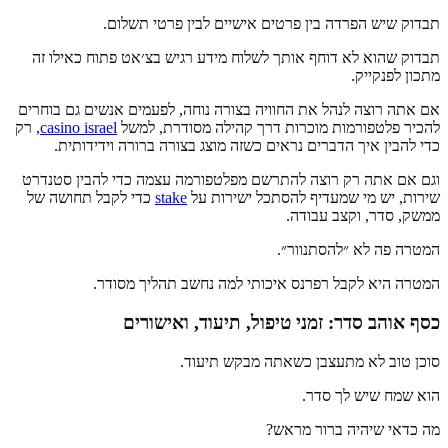
תבדוק שיש הפרדה בין פרטים אישיים לבין פרטי תשלום.
תבדוק שהוא לא דוחף אותך לשלוח מידע רגיש בצ׳אט פתוח כאילו זה
מתכון לפנקייק.
אם אתה רוצה לנהל את החוויה בצורה נוחה, לפעמים אנשים גם בוחרים
להכיר פלטפורמות מוכרות דרך קהילה מסודרת, למשל
casino israel
, רק
כדי להבין איך הדברים נראים כשזה מוצג בצורה ברורה וידידותית.
וגם אם אתה רק רוצה להתרשם מפלטפורמה עצמה כדי להבין סטנדרט
שירות, יש מי שמעדיף להסתכל ישירות על
stake
כדי לקבל תחושה של
ממשק, סדר, וקצב עבודה.
המטרה פה לא ״להסתנוור״.
המטרה היא לקבל רפרנס איכותי למה נחשב תהליך מסודר.
כסף אוהב סדר: זמני טיפול, תיעוד, ואישורים
סוכן טוב לא מתעצבן כשאתה מבקש תיעוד.
הוא שמח שיש לך סדר.
מה כדאי שיהיה ברור מראש?