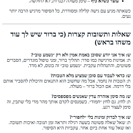
עוצר כשלא כיף
– סימן מעולה לבגרות, לא לחולשה.
כשאתה מגיע עם גישה קלילה ומסודרת, כל הסיפור מרגיש הרבה יותר
נעים.
שאלות ותשובות קצרות (כי ברור שיש לך עוד
משהו בראש)
ש: איך אני יודע שסוכן באמת אמין ולא רק ״נשמע טוב״?
ת: אמינות מרגישה כמו סדר: תהליך ברור, זמני טיפול מוגדרים, הסברים
פשוטים, והתנהלות עקבית. ״נשמע טוב״ זה בונוס, לא מדד.
ש: כדאי לעבוד עם סוכן שמציע מלא הטבות?
ת: הטבות זה נחמד, אבל מה שחשוב הוא התנאים והיכולת להסביר אותם
בלי דרמה. אם הכול ברור – מעולה.
ש: מה סימן אזהרה עדין שאנשים מפספסים?
ת: לחץ. גם לחץ ״חמוד״. כשמנסים לקדם אותך מהר מדי בלי שתבין, זה
סימן לעצור רגע.
ש: איך לבדוק זמינות בלי ״לחפור״?
ת: שאל שאלה פשוטה בשעה רגילה ותראה זמן תגובה ואיכות תשובה.
ואז שאל עוד אחת ביום אחר. עקביות היא הסיפור.