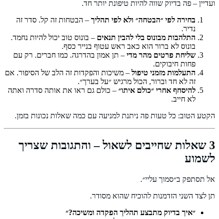
ועדיין – פה בדיוק שווה להיות טיפונת יותר חד.
בחירה לפי ״הבטחה״ ולא לפי תהליך
– הבטחות זה קל. סדר זה
נדיר.
התלהבות מבונוס בלי להבין תנאים
– בונוס טוב יכול להיות נחמד.
בונוס לא ברור הוא כאב ראש עטוף בנייר כסף.
שליחת פרטים מהר מדי
– תן אמון בהדרגה. כמו חברים. רק עם
פחות חיבוקים.
התעלמות מזמני טיפול
– משיכות והפקדות זה הלב של הסיפור. אם
זה לא חד וברור, הכול מרגיש ״על בערך״.
להיסחף אחרי ״כולם איתו״
– כולם גם ראו את אותה סדרה ואתה
לא חייב.
הקטע הטוב: כל טעות פה ניתנת למניעה עם כמה שאלות נכונות בזמן.
3 שאלות שחייבים לשאול – והתגובות שצריך
לשמוע
אל תסתפק ב״סמוך עליי״.
תן לצד השני הזדמנות להוכיח שהוא מסודר.
״איך בדיוק מתבצע תהליך הפקדה ומשיכה?״