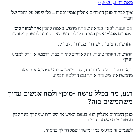
מאת
יוני 3, 2026
0
איך לבחור סוכן הימורים אונליין אמין ובטוח – בלי ליפול על ״חבר של
חבר״
אם הגעת לכאן, כנראה שאתה מחפש באמת להבין
איך לבחור סוכן
הימורים אונליין אמין ובטוח
בלי להרגיש שאתה נכנס למשחק ניחושים.
החדשות הטובות: יש דרך מסודרת לבדוק.
החדשות היותר טובות: זה לא חייב להיות כבד, דרמטי או ״רק למביני
עניין״.
בוא נבנה יחד צ׳ק ליסט חד, קל, ומעשי – כזה שמוציא את המזל
מהמשוואה ומשאיר אותך עם החלטה חכמה.
רגע, מה בכלל עושה ״סוכן״ ולמה אנשים עדיין
משתמשים בזה?
סוכן הימורים אונליין הוא בעצם האיש או השירות שמתווך בינך לבין
פלטפורמות משחק והימור.
לפעמים זה מרגיש כמו ״מישהו שמסדר לך כניסה״.