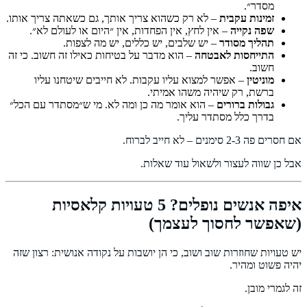
מסדר״.
זמינות עקבית
– לא רק כשהוא צריך אותך, גם כשאתה צריך אותו.
שפה נקייה
– אין לחץ, אין הפחדות, אין ״היום או לעולם לא״.
תהליך מסודר
– יש שלבים, יש כללים, יש מה לצפות.
התייחסות לאבטחה
– הוא מדבר על בטיחות כאילו זה חשוב. כי זה
חשוב.
מוניטין
– אפשר למצוא עליו עקבות. לא חייבים שיטחנו עליו
ברשת, רק שיהיה משהו אמיתי.
גבולות ברורים
– הוא אומר מה כן ומה לא. מי ש״מסתדר עם הכל״
בדרך כלל מסתדר עליך.
אם חסרים פה 2-3 סימנים – לא חייב לברוח.
אבל כן שווה לעצור ולשאול עוד שאלות.
איפה אנשים נופלים? 5 טעויות קלאסיות
(שאפשר לחסוך לעצמך)
יש טעויות שחוזרות שוב ושוב, כי הן יושבות על נקודה אנושית: רצון שזה
יהיה פשוט ומהיר.
זה לגמרי מובן.