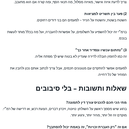
יך לדעת איזה אישור, מאיזה מסלול, מה תנאי הסף, ומה קורה אם הוא מתעכב.
טח בשטח, והשטח על הנייר – לפעמים הם בני דודים רחוקים.
מ״י זה יכול להשפיע על תשלומים, על אפשרות להעברה, ועל מה בכלל מותר לעשות
כס.
 כמו להזמין הובלה לדירה שעדיין לא בטוח שיש לך מפתח אליה.
עמים אפשר להתקדם עם מנגנונים חכמים, אבל צריך לכתוב אותם נכון ולהבין את
חיר של כל דחייה.
אלות ותשובות – בלי סיבובים
י הכי חכם להכניס עורך דין לתמונה?
גע שיש מסמך ראשון על השולחן: טיוטה, זיכרון דברים, הצעת רכש, או דרישה של רמ״י.
קדם זה זול יותר, מהיר יותר, ורגוע יותר.
 זה ״רק העברת זכויות״, זה באמת יכול להסתבך?