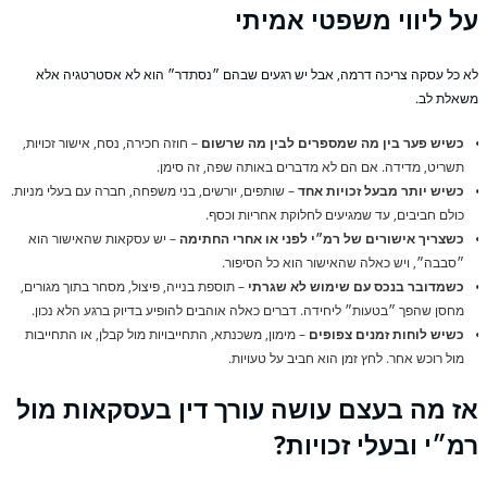
ל ליווי משפטי אמיתי
 כל עסקה צריכה דרמה, אבל יש רגעים שבהם ״נסתדר״ הוא לא אסטרטגיה אלא
אלת לב.
כשיש פער בין מה שמספרים לבין מה שרשום
– חוזה חכירה, נסח, אישור זכויות,
תשריט, מדידה. אם הם לא מדברים באותה שפה, זה סימן.
כשיש יותר מבעל זכויות אחד
– שותפים, יורשים, בני משפחה, חברה עם בעלי מניות.
כולם חביבים, עד שמגיעים לחלוקת אחריות וכסף.
כשצריך אישורים של רמ״י לפני או אחרי החתימה
– יש עסקאות שהאישור הוא
״סבבה״, ויש כאלה שהאישור הוא כל הסיפור.
כשמדובר בנכס עם שימוש לא שגרתי
– תוספת בנייה, פיצול, מסחר בתוך מגורים,
מחסן שהפך ״בטעות״ ליחידה. דברים כאלה אוהבים להופיע בדיוק ברגע הלא נכון.
כשיש לוחות זמנים צפופים
– מימון, משכנתא, התחייבויות מול קבלן, או התחייבות
מול רוכש אחר. לחץ זמן הוא חביב על טעויות.
ז מה בעצם עושה עורך דין בעסקאות מול
מ״י ובעלי זכויות?