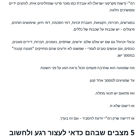
״י (רשות מקרקעי ישראל) לא עובדת כמו מוכר פרטי שמחליטים איתו, לוחצים ידיים
משיכים הלאה.
גרשים, חכירות, הקצאות, העברת זכויות, דמי הסכמה, דמי היוון, שימושים חורגים,
צולים – יש שכבות על שכבות של כללים.
עלי זכויות? גם שם יש עולם שלם: יורשים, שותפים, נאמנים, חברות, דיירים מוגנים,
נסים, וגם אנשים טובים לגמרי – שפשוט לא יודעים שהם מחזיקים ״פצצה קטנה״
סמך ישן.
 שמטעה הוא שהרבה פעמים הכול נראה רגוע על פני השטח.
 שמגיעים למסמך אחד קטן.
ז פתאום יש תנאי מתלה.
 רישום שלא זז.
 דרישה שרק רמ״י יודעת להסביר – וגם זה בערך.
5 מצבים שבהם כדאי לעצור רגע ולחשוב