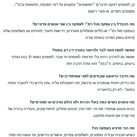
, לפעמים דווקא הדברים ״הפשוטים״ נתקעים על דמי הסכמה, התאמות ברמ״י,
מכים חסרים, או פערי רישום.
 ההבדל בין עסקה מול רמ״י לעסקה בין שני אנשים פרטיים?
סקה מול רמ״י יש כללים ומסלולים מוגדרים, דרישות תיעוד, ולעיתים גם תשלומים שלא
ימים בשוק הפרטי באותה צורה.
שר לנסח חוזה לבד ולהיעזר בעורך דין רק בסוף?
שר גם להרכיב רהיט בלי הוראות. לפעמים זה עובד. לפעמים נשאר לך בורג ועודף
טחון. בחוזים, ה״בורג״ הזה עולה הרבה יותר.
 הדבר הראשון שבודקים לפני שמתחייבים?
 בדיוק הזכות שנמכרת או נרכשת, מה המגבלות עליה, ומה נדרש כדי להעביר אותה
ועל – לא רק בתיאוריה.
 עושים כשיש כמה בעלי זכויות ולא כולם זמינים או מסכימים?
נים מנגנון שמסדר את זה: ייפויי כוח, תנאים מתלים, לוחות זמנים, והגדרה ברורה של
 קורה אם מישהו מתעכב.
 הכי מרגיע בעסקה כזו?
יש תוכנית עבודה: מסמכים, תשלומים צפויים, אישורים נדרשים, ומי עושה מה ומתי.