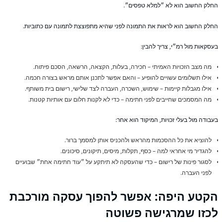
לק החשוב הוא לא ״למלא טפסים״.
לק החשוב הוא לראות את התמונה לפני שהיא מתפוצצת לתמונה עם כתוביות.
סקאות מול רמ״י, צריך להבין:
מה מצב הזכויות האמיתי – חכירה, בעלות, הקצאה, הרשאה, הסכם פיתוח.
אילו תשלומים עשויים להופיע – והאם אפשר לתכנן אותם מראש בצורה חכמה.
אילו מגבלות קיימות – שימוש, השכרה, העברה לצד שלישי, רישום בית משותף.
מה המסמכים שחייבים לפני חתימה – כדי לא לקנות חלום עם אותיות קטנות.
בודה מול בעלי זכויות, המיקוד הוא אחר:
להוציא את כל ההסכמות מהראש ולהכניס אותן למסמך ברור.
להגדיר מי אחראי למה – כסף, תקלות, מיסים, תיקונים, סיכונים.
לסגור פינות של רישום – כדי שהעסקה לא תיתקע על ״עוד חתימה אחת״ שבועיים
לפני העברה.
קטע היפה: אפשר להפוך עסקה מורכבת
כזו שמרגישה פשוטה