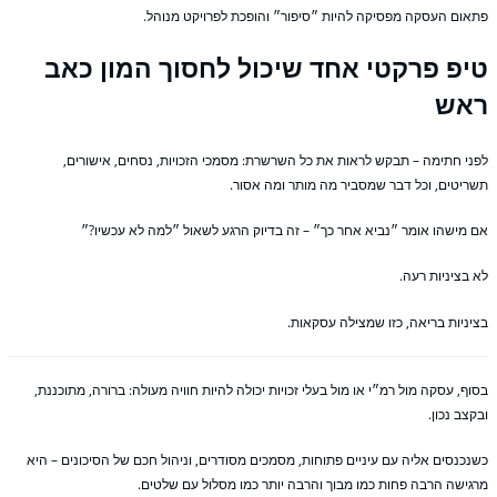
אום העסקה מפסיקה להיות ״סיפור״ והופכת לפרויקט מנוהל.
יפ פרקטי אחד שיכול לחסוך המון כאב
אש
ני חתימה – תבקש לראות את כל השרשרת: מסמכי הזכויות, נסחים, אישורים,
ריטים, וכל דבר שמסביר מה מותר ומה אסור.
 מישהו אומר ״נביא אחר כך״ – זה בדיוק הרגע לשאול ״למה לא עכשיו?״
 בציניות רעה.
יניות בריאה, כזו שמצילה עסקאות.
וף, עסקה מול רמ״י או מול בעלי זכויות יכולה להיות חוויה מעולה: ברורה, מתוכננת,
קצב נכון.
נכנסים אליה עם עיניים פתוחות, מסמכים מסודרים, וניהול חכם של הסיכונים – היא
גישה הרבה פחות כמו מבוך והרבה יותר כמו מסלול עם שלטים.